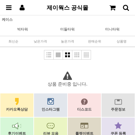
제이웍스 공식몰
케이스
빅타워
미들타워
미니타워
최신순
낮은가격
높은가격
판매순위
상품명
상품 준비중 입니다.
카카오톡상담
인스타그램
디스코드
주문정보
후기이벤트
리뷰 모음
룰렛이벤트
쿠폰 등록