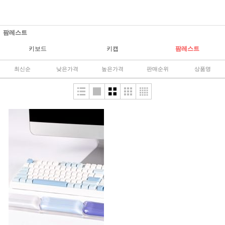
팜레스트
키보드
키캡
팜레스트
최신순
낮은가격
높은가격
판매순위
상품명