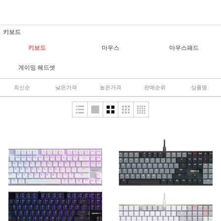
키보드
키보드
마우스
마우스패드
게이밍 헤드셋
최신순
낮은가격
높은가격
판매순위
상품명