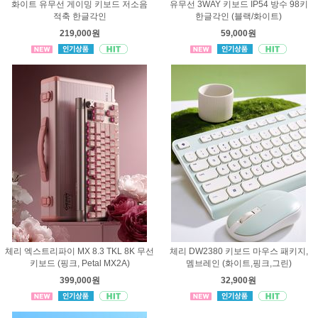
화이트 유무선 게이밍 키보드 저소음
유무선 3WAY 키보드 IP54 방수 98키
적축 한글각인
한글각인 (블랙/화이트)
219,000원
59,000원
체리 엑스트리파이 MX 8.3 TKL 8K 무선
체리 DW2380 키보드 마우스 패키지,
키보드 (핑크, Petal MX2A)
멤브레인 (화이트,핑크,그린)
399,000원
32,900원