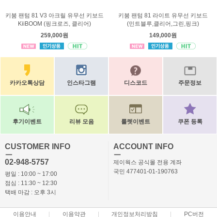
키붐 팬텀 81 V3 아크릴 유무선 키보드
키붐 팬텀 81 라이트 유무선 키보드
KiiBOOM (핑크로즈, 클리어)
(민트블루,클리어,그린,핑크)
259,000원
149,000원
카카오톡상담
인스타그램
디스코드
주문정보
후기이벤트
리뷰 모음
룰렛이벤트
쿠폰 등록
CUSTOMER INFO
ACCOUNT INFO
ㅡ
ㅡ
02-948-5757
제이웍스 공식몰 전용 계좌
국민 477401-01-190763
평일 : 10:00 ~ 17:00
점심 : 11:30 ~ 12:30
택배 마감 : 오후 3시
이용안내
이용약관
개인정보처리방침
PC버전