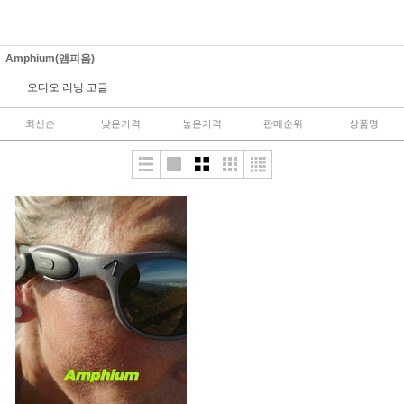
Amphium(앰피움)
오디오 러닝 고글
최신순
낮은가격
높은가격
판매순위
상품명