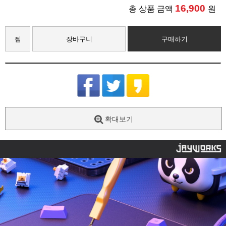
16,900
총 상품 금액
원
찜
장바구니
구매하기
확대보기