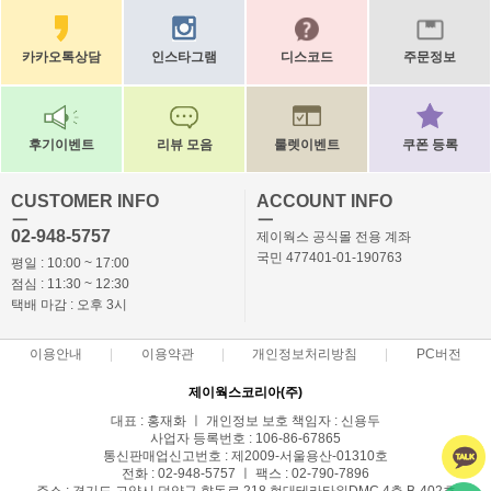
카카오톡상담
인스타그램
디스코드
주문정보
후기이벤트
리뷰 모음
룰렛이벤트
쿠폰 등록
CUSTOMER INFO
ACCOUNT INFO
ㅡ
ㅡ
02-948-5757
제이웍스 공식몰 전용 계좌
국민 477401-01-190763
평일 : 10:00 ~ 17:00
점심 : 11:30 ~ 12:30
택배 마감 : 오후 3시
이용안내
이용약관
개인정보처리방침
PC버전
제이웍스코리아(주)
대표 : 홍재화 ㅣ 개인정보 보호 책임자 : 신용두
사업자 등록번호 : 106-86-67865
통신판매업신고번호 : 제2009-서울용산-01310호
전화 : 02-948-5757 ㅣ 팩스 : 02-790-7896
주소 : 경기도 고양시 덕양구 향동로 218 현대테라타워DMC 4층 B-402호