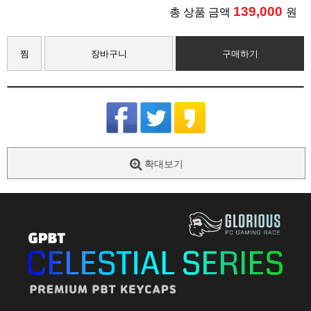
139,000
총 상품 금액
원
찜
장바구니
구매하기
확대보기