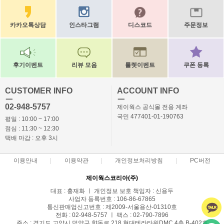
카카오톡상담
인스타그램
디스코드
주문정보
후기이벤트
리뷰 모음
룰렛이벤트
쿠폰 등록
CUSTOMER INFO
ACCOUNT INFO
ㅡ
ㅡ
02-948-5757
제이웍스 공식몰 전용 계좌
국민 477401-01-190763
평일 : 10:00 ~ 17:00
점심 : 11:30 ~ 12:30
택배 마감 : 오후 3시
이용안내
이용약관
개인정보처리방침
PC버전
제이웍스코리아(주)
대표 : 홍재화 ㅣ 개인정보 보호 책임자 : 신용두
사업자 등록번호 : 106-86-67865
통신판매업신고번호 : 제2009-서울용산-01310호
전화 : 02-948-5757 ㅣ 팩스 : 02-790-7896
주소 : 경기도 고양시 덕양구 향동로 218 현대테라타워DMC 4층 B-402호