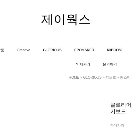
제이웍스
상품
Creative
GLORIOUS
EPOMAKER
KiiBOOM
악세사리
문의하기
HOME
>
GLORIOUS
>
키보드
>
커스텀
글로리어스
키보드
판매가격