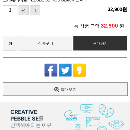
32,900
원
+1
-1
32,900
총 상품 금액
원
찜
장바구니
구매하기
확대보기