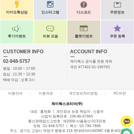
카카오톡상담
인스타그램
디스코드
주문정보
후기이벤트
리뷰 모음
룰렛이벤트
쿠폰 등록
CUSTOMER INFO
ACCOUNT INFO
ㅡ
ㅡ
02-948-5757
제이웍스 공식몰 전용 계좌
국민 477401-01-190763
평일 : 10:00 ~ 17:00
점심 : 11:30 ~ 12:30
택배 마감 : 오후 3시
이용안내
이용약관
개인정보처리방침
PC버전
제이웍스코리아(주)
대표 : 홍재화 ㅣ 개인정보 보호 책임자 : 신용두
사업자 등록번호 : 106-86-67865
통신판매업신고번호 : 제2009-서울용산-01310호
전화 : 02-948-5757 ㅣ 팩스 : 02-790-7896
주소 : 경기도 고양시 덕양구 향동로 218 현대테라타워DMC 4층 B-402호