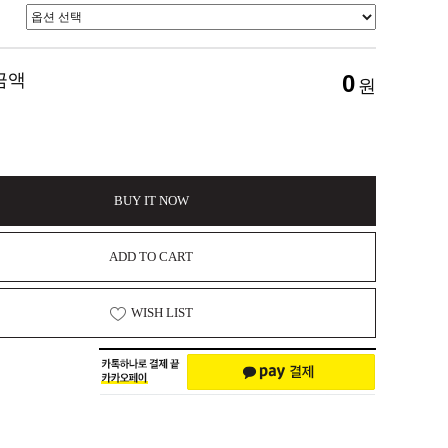
금액
0
원
BUY IT NOW
ADD TO CART
WISH LIST