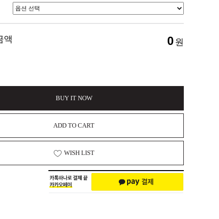
금액
0
원
BUY IT NOW
ADD TO CART
WISH LIST