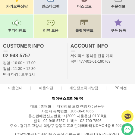
카카오톡상담
인스타그램
디스코드
주문정보
후기이벤트
리뷰 모음
룰렛이벤트
쿠폰 등록
CUSTOMER INFO
ACCOUNT INFO
ㅡ
ㅡ
02-948-5757
제이웍스 공식몰 전용 계좌
국민 477401-01-190763
평일 : 10:00 ~ 17:00
점심 : 11:30 ~ 12:30
택배 마감 : 오후 3시
이용안내
이용약관
개인정보처리방침
PC버전
제이웍스코리아(주)
대표 : 홍재화 ㅣ 개인정보 보호 책임자 : 신용두
사업자 등록번호 : 106-86-67865
통신판매업신고번호 : 제2009-서울용산-01310호
전화 : 02-948-5757 ㅣ 팩스 : 02-790-7896
주소 : 경기도 고양시 덕양구 향동로 218 현대테라타워DMC 4층 B-402호
COPYRIGHT(C)제이웍스 공식 쇼핑몰 ALL RIGHTS RESERVED.