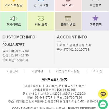
카카오톡상담
인스타그램
디스코드
주문정보
후기이벤트
리뷰 모음
룰렛이벤트
쿠폰 등록
CUSTOMER INFO
ACCOUNT INFO
ㅡ
ㅡ
02-948-5757
제이웍스 공식몰 전용 계좌
국민 477401-01-190763
평일 : 10:00 ~ 17:00
점심 : 11:30 ~ 12:30
택배 마감 : 오후 3시
이용안내
이용약관
개인정보처리방침
PC버전
제이웍스코리아(주)
대표 : 홍재화 ㅣ 개인정보 보호 책임자 : 신용두
사업자 등록번호 : 106-86-67865
통신판매업신고번호 : 제2009-서울용산-01310호
전화 : 02-948-5757 ㅣ 팩스 : 02-790-7896
주소 : 경기도 고양시 덕양구 향동로 218 현대테라타워DMC 4층 B-402호
COPYRIGHT(C)제이웍스 공식 쇼핑몰 ALL RIGHTS RESERVED.