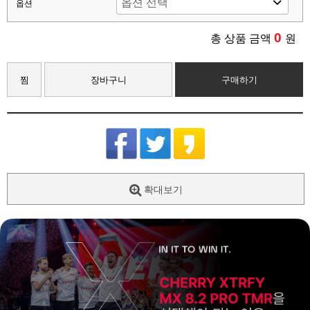
옵션
0
총 상품 금액
원
찜
장바구니
구매하기
확대보기