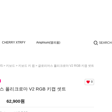
CHERRY XTRFY
Amphium(앰피움)
SEARCH
US
>
키보드
>
키보드 키 캡
> 글로리어스 폴리크로마 V2 RGB 키캡 셋트
0
 폴리크로마 V2 RGB 키캡 셋트
62,900
원