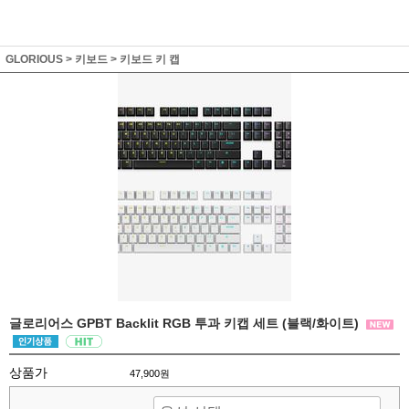
GLORIOUS
>
키보드
>
키보드 키 캡
글로리어스 GPBT Backlit RGB 투과 키캡 세트 (블랙/화이트)
상품가
47,900원