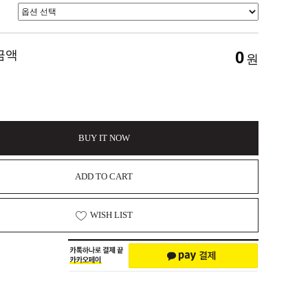
금액
0
원
BUY IT NOW
ADD TO CART
WISH LIST