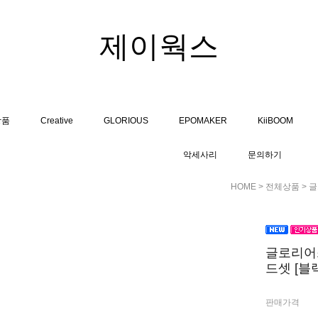
제이웍스
상품
Creative
GLORIOUS
EPOMAKER
KiiBOOM
악세사리
문의하기
HOME
>
전체상품
> 글
글로리어스
드셋 [블
판매가격