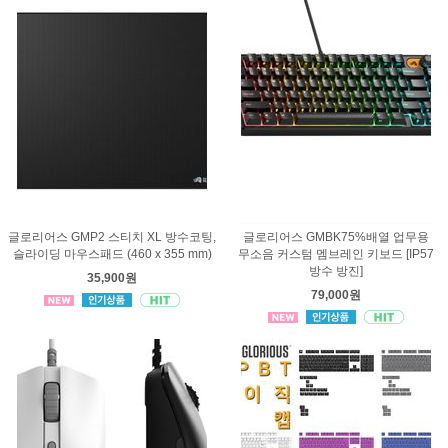
글로리어스 GMP2 스티치 XL 방수코팅,
글로리어스 GMBK75%배열 업무용
슬라이딩 마우스패드 (460 x 355 mm)
무소음 커스텀 멤브레인 키보드 [IP57
방수 방진]
35,900원
79,000원