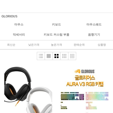
GLORIOUS
마우스
키보드
마우스패드
악세서리
키보드 커스텀 부품
음향기기
최신순
낮은가격
높은가격
판매순위
상품명