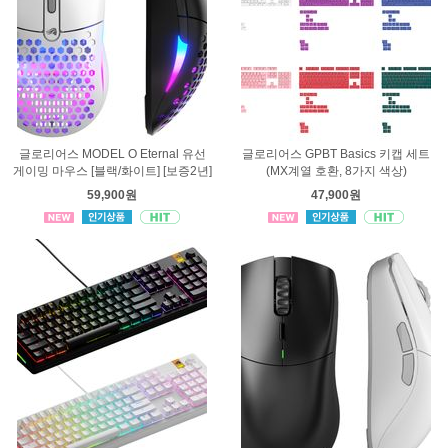
글로리어스 MODEL O Eternal 유선
글로리어스 GPBT Basics 키캡 세트
게이밍 마우스 [블랙/화이트] [보증2년]
(MX계열 호환, 8가지 색상)
59,900원
47,900원