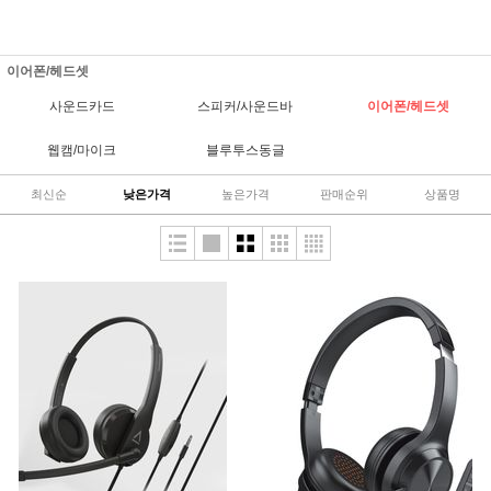
이어폰/헤드셋
사운드카드
스피커/사운드바
이어폰/헤드셋
웹캠/마이크
블루투스동글
최신순
낮은가격
높은가격
판매순위
상품명