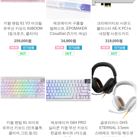
키붐 팬텀 81 V3 아크릴
에포메이커 구름젤
크리에이티브 사운드
유무선 키보드 KiiBOOM
팜레스트, EPOMAKER
블라스터 AE-X PCI-e
(핑크로즈, 클리어)
CloudGel (5가지 색상)
내장형 사운드카드
259,000원
34,900원
319,000원
키붐 팬텀 81 라이트
에포메이커 G84 PRO
글로리어스 GHS
유무선 키보드 (민트블루,
실리콘 키캡 무선 키보드
ETERNAL 3.5mm
클리어,그린,핑크)
한글판 화이트 (저소음
스테레오 게이밍 헤드셋