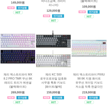
바다소금축, 크리미
[블랙/화이트]
149,000원
리니어)
109,000원
129,000원
체리 엑스트리파이 MX
체리 KC 500
체리 엑스트리파이 PIXIU
8.2 PRO TMR 무선 8K
로우프로파일 암호화
98 8K 지원 화이트
래피드 트리거 에센셜
사무용 특화 키보드
유무선 게이밍 키보드
(블랙/화이트)
[화이트/블랙]
저소음 적축 한글각인
269,000원
159,000원
219,000원