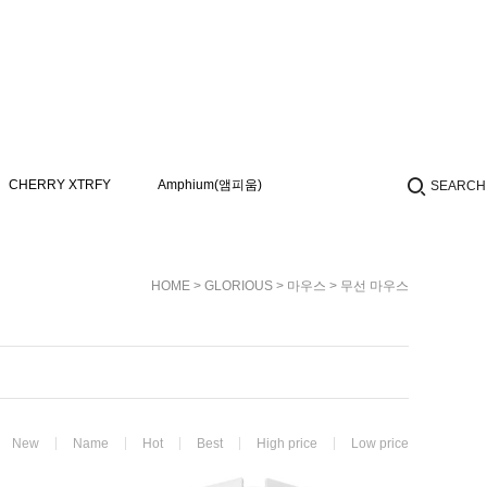
CHERRY XTRFY
Amphium(앰피움)
SEARCH
HOME
>
GLORIOUS
>
마우스
>
무선 마우스
New
Name
Hot
Best
High price
Low price