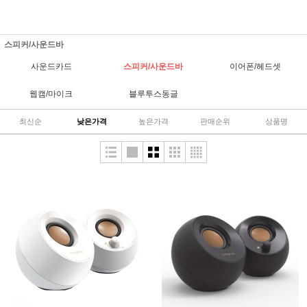
스피커/사운드바
사운드카드
스피커/사운드바
이어폰/헤드셋
웹캠/마이크
블루투스동글
최신순
낮은가격
높은가격
판매순위
상품명