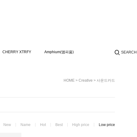
CHERRY XTRFY
Amphium(앰피움)
SEARCH
HOME
>
Creative
>
사운드카드
New
Name
Hot
Best
High price
Low price