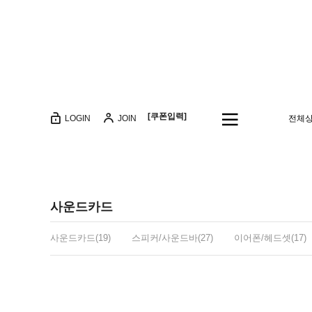
[쿠폰입력]
LOGIN
JOIN
전체
사운드카드
사운드카드(19)
스피커/사운드바(27)
이어폰/헤드셋(17)