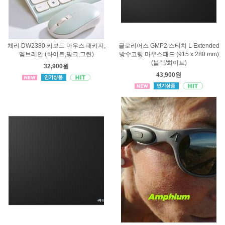
체리 DW2380 키보드 마우스 패키지,
글로리어스 GMP2 스티치 L Extended
멤브레인 (화이트,핑크,그린)
방수코팅 마우스패드 (915 x 280 mm)
(블랙/화이트)
32,900원
43,900원