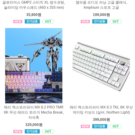
글로리어스 GMP2 스티치 XL 방수코팅,
앰피움 오디오 러닝 고글 클래식,
슬라이딩 마우스패드 (460 x 355 mm)
Amphium 스포츠 고글
35,900원
199,000원
체리 엑스트리파이 MX 8.2 PRO TMR
체리 엑스트리파이 MX 8.3 TKL 8K 무선
8K 무선 래피드 트리거 Mecha Break,
게이밍 키보드 (실버, Northen Light)
자석축
399,000원
329,000원