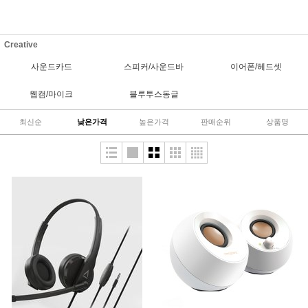
Creative
사운드카드
스피커/사운드바
이어폰/헤드셋
웹캠/마이크
블루투스동글
최신순
낮은가격
높은가격
판매순위
상품명