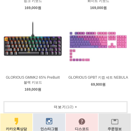
핑크 키보드
화이트 키보드
169,000원
169,000원
GLORIOUS GMMK2 65% PreBuilt
GLORIOUS GPBT 키캡 세트 NEBULA
블랙 키보드
69,900원
169,000원
더보기
(
1
/
2
)
+
카카오톡상담
인스타그램
디스코드
주문정보