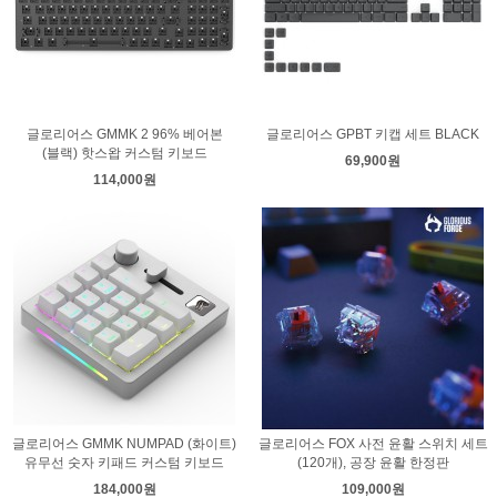
글로리어스 GMMK 2 96% 베어본
글로리어스 GPBT 키캡 세트 BLACK
(블랙) 핫스왑 커스텀 키보드
69,900원
114,000원
글로리어스 GMMK NUMPAD (화이트)
글로리어스 FOX 사전 윤활 스위치 세트
유무선 숫자 키패드 커스텀 키보드
(120개), 공장 윤활 한정판
184,000원
109,000원