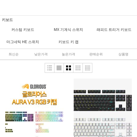
키보드
커스텀 키보드
MX 기계식 스위치
래피드 트리거 키보드
마그네틱 HE 스위치
키보드 키 캡
최신순
낮은가격
높은가격
판매순위
상품명