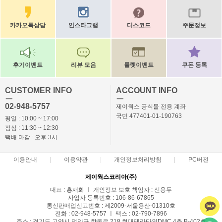
카카오톡상담
인스타그램
디스코드
주문정보
후기이벤트
리뷰 모음
룰렛이벤트
쿠폰 등록
CUSTOMER INFO
ACCOUNT INFO
ㅡ
ㅡ
02-948-5757
제이웍스 공식몰 전용 계좌
국민 477401-01-190763
평일 : 10:00 ~ 17:00
점심 : 11:30 ~ 12:30
택배 마감 : 오후 3시
이용안내
이용약관
개인정보처리방침
PC버전
제이웍스코리아(주)
대표 : 홍재화 ㅣ 개인정보 보호 책임자 : 신용두
사업자 등록번호 : 106-86-67865
통신판매업신고번호 : 제2009-서울용산-01310호
전화 : 02-948-5757 ㅣ 팩스 : 02-790-7896
주소 : 경기도 고양시 덕양구 향동로 218 현대테라타워DMC 4층 B-402호