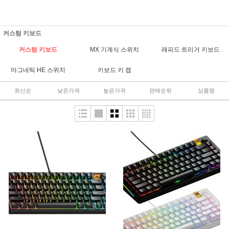
커스텀 키보드
커스텀 키보드
MX 기계식 스위치
래피드 트리거 키보드
마그네틱 HE 스위치
키보드 키 캡
최신순
낮은가격
높은가격
판매순위
상품명