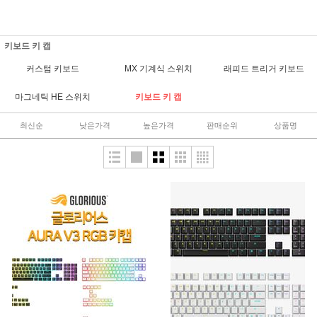
키보드 키 캡
커스텀 키보드
MX 기계식 스위치
래피드 트리거 키보드
마그네틱 HE 스위치
키보드 키 캡
최신순
낮은가격
높은가격
판매순위
상품명